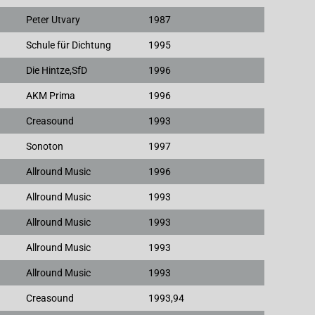
Peter Utvary
1987
Schule für Dichtung
1995
Die Hintze,SfD
1996
AKM Prima
1996
Creasound
1993
Sonoton
1997
Allround Music
1996
Allround Music
1993
Allround Music
1993
Allround Music
1993
Allround Music
1993
Creasound
1993,94