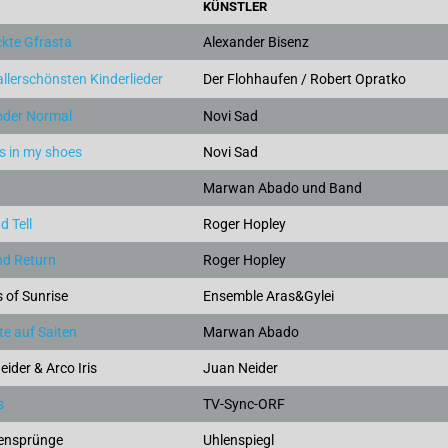
KÜNSTLER
kte Gfrasta
Alexander Bisenz
llerschönsten Kinderlieder
Der Flohhaufen / Robert Opratko
oder Normal
Novi Sad
s in my shoes
Novi Sad
Marwan Abado und Band
d Tell
Roger Hopley
nd Return
Roger Hopley
 of Sunrise
Ensemble Aras&Gylei
te auf Saiten
Marwan Abado
ider & Arco Iris
Juan Neider
s
TV-Sync-ORF
ensprünge
Uhlenspiegl