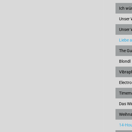
Ich wün
Unser 
Unser 
Liebe 
The Gu
Blondl
Vibrap
Electro
Timem
Das Win
Weihna
14-Ho