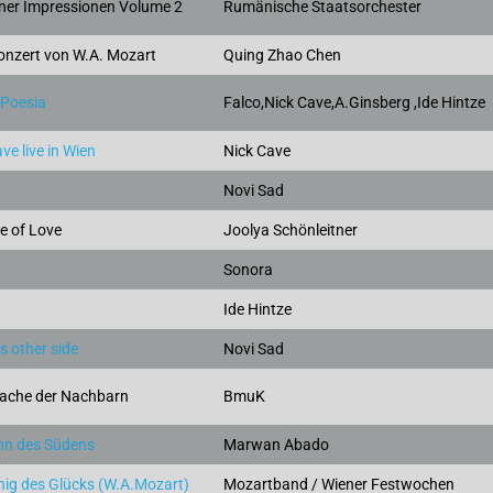
ener Impressionen Volume 2
Rumänische Staatsorchester
konzert von W.A. Mozart
Quing Zhao Chen
 Poesia
Falco,Nick Cave,A.Ginsberg ,Ide Hintze
ve live in Wien
Nick Cave
Novi Sad
e of Love
Joolya Schönleitner
Sonora
Ide Hintze
s other side
Novi Sad
rache der Nachbarn
BmuK
hn des Südens
Marwan Abado
nig des Glücks (W.A.Mozart)
Mozartband / Wiener Festwochen