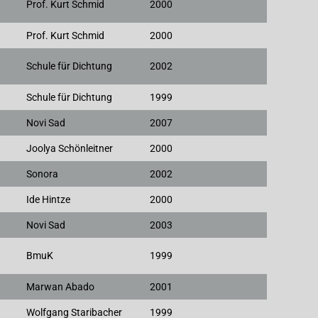
Prof. Kurt Schmid
2000
Prof. Kurt Schmid
2000
Schule für Dichtung
2002
Schule für Dichtung
1999
Novi Sad
2007
Joolya Schönleitner
2000
Sonora
2002
Ide Hintze
2000
Novi Sad
2003
BmuK
1999
Marwan Abado
2001
Wolfgang Staribacher
1999