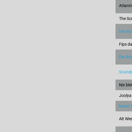
Atlanti
The Sc
Das Ku
Fips d
Die Bü
Soundp
Nix ble
Joolya
Music f
Alt Wi