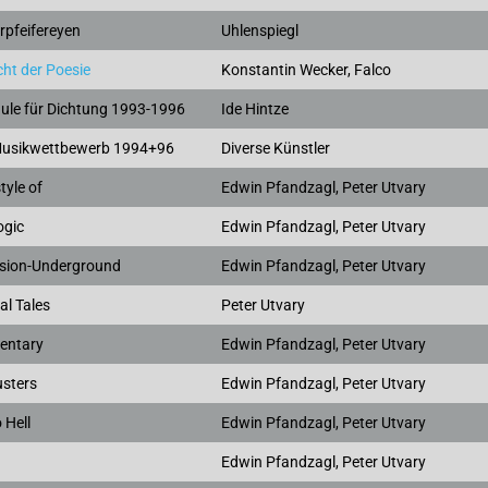
rpfeifereyen
Uhlenspiegl
cht der Poesie
Konstantin Wecker, Falco
hule für Dichtung 1993-1996
Ide Hintze
usikwettbewerb 1994+96
Diverse Künstler
style of
Edwin Pfandzagl, Peter Utvary
ogic
Edwin Pfandzagl, Peter Utvary
nsion-Underground
Edwin Pfandzagl, Peter Utvary
al Tales
Peter Utvary
entary
Edwin Pfandzagl, Peter Utvary
sters
Edwin Pfandzagl, Peter Utvary
 Hell
Edwin Pfandzagl, Peter Utvary
Edwin Pfandzagl, Peter Utvary