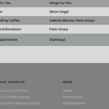
for You
Songs For You
en
Simon Oeggl
ill my Coffee
Valentin Martins, Peter Utvary
and Revolution
Peter Utvary
Gabel Schere
Drahthaus
ICHE HINWEISE
MENÜ
SUM & COPYRIGHT
HOME
CHUTZERKLÄRUNG
TONSTUDIO
GESCHÄFTSBEDINGUNGEN
REFERENZEN