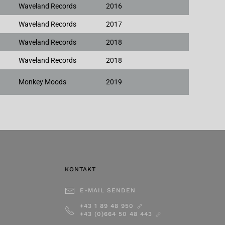
Waveland Records
2016
Waveland Records
2017
Waveland Records
2018
Waveland Records
2018
Monkey Moods
2019
KONTAKT
E-MAIL SENDEN
+43 1 89 48 950
+43 (0)664 50 48 443