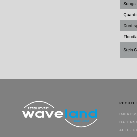
Songs 
Quant
Dont sp
Floodl
Stein 
RECHTL
IMPRES
DATENS
ALLG. 