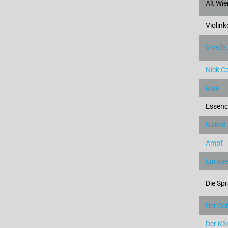
Alt Wi
Violin
Viva la
Nick Ca
Rise
Essenc
Naked
Ampf
Europe
Die Sp
Der So
Der Kö