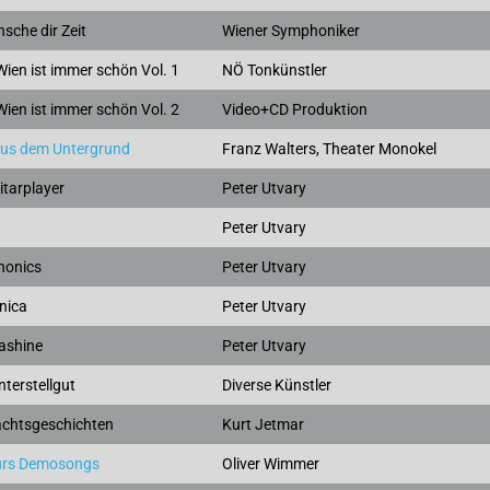
sche dir Zeit
Wiener Symphoniker
Wien ist immer schön Vol. 1
NÖ Tonkünstler
Wien ist immer schön Vol. 2
Video+CD Produktion
aus dem Untergrund
Franz Walters, Theater Monokel
itarplayer
Peter Utvary
Peter Utvary
honics
Peter Utvary
nica
Peter Utvary
ashine
Peter Utvary
terstellgut
Diverse Künstler
chtsgeschichten
Kurt Jetmar
urs Demosongs
Oliver Wimmer