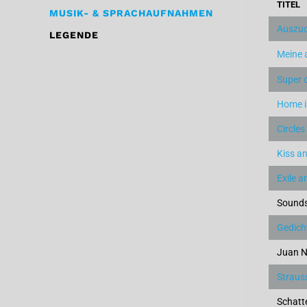
TITEL
MUSIK- & SPRACHAUFNAHMEN
Auszuc
LEGENDE
Meine a
Super 
Home i
Circles
Kiss an
Exile a
Sounds
Gedich
Juan Ne
Straus
Schatt