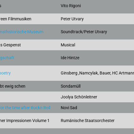
s
Vito Rigoni
reen Filmmusiken
Peter Utvary
nsthistorische Museum
Soundtrack/Peter Utvary
as Gespenst
Musical
rgschaft
Ide Hintze
oetry
Ginsberg ,Namcylak, Bauer, HC Artman
ibt ewig schen
Sondamüll
Joolya Schönleitner
or the time after Rockn Roll
Novi Sad
ener Impressionen Volume 1
Rumänische Staatsorchester