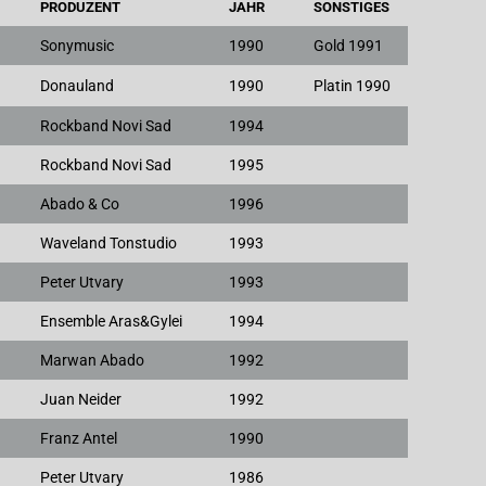
PRODUZENT
JAHR
SONSTIGES
Sonymusic
1990
Gold 1991
Donauland
1990
Platin 1990
Rockband Novi Sad
1994
Rockband Novi Sad
1995
Abado & Co
1996
Waveland Tonstudio
1993
Peter Utvary
1993
Ensemble Aras&Gylei
1994
Marwan Abado
1992
Juan Neider
1992
Franz Antel
1990
Peter Utvary
1986