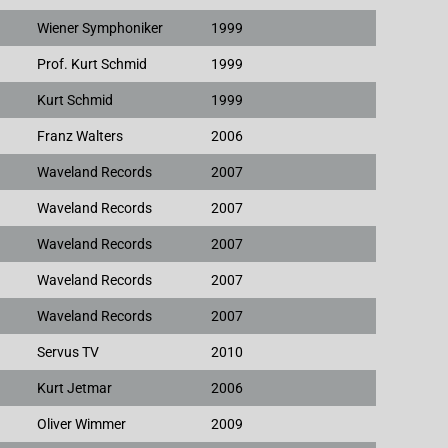
Wiener Symphoniker
1999
Prof. Kurt Schmid
1999
Kurt Schmid
1999
Franz Walters
2006
Waveland Records
2007
Waveland Records
2007
Waveland Records
2007
Waveland Records
2007
Waveland Records
2007
Servus TV
2010
Kurt Jetmar
2006
Oliver Wimmer
2009