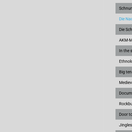
Schnur
Die Na
Die Sc
AKM-M
In the 
Ethnol
Big te
Mediev
Docum
Rockbu
Door to
Jingles