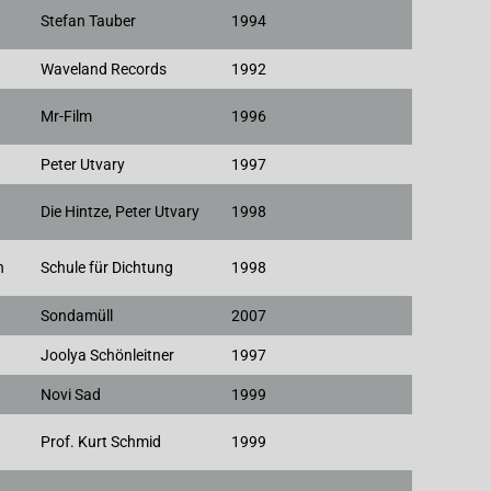
Stefan Tauber
1994
Waveland Records
1992
Mr-Film
1996
Peter Utvary
1997
Die Hintze, Peter Utvary
1998
n
Schule für Dichtung
1998
Sondamüll
2007
Joolya Schönleitner
1997
Novi Sad
1999
Prof. Kurt Schmid
1999